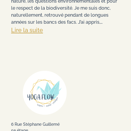
nature, les questions environnementales et pour
le respect de la biodiversité. Je me suis donc,
naturellement, retrouvé pendant de longues
années sur les bancs des facs. J’ai appris,…
:
Lire la suite
L’écologie
pour
un
yogi.
6 Rue Stéphane Guillemé
5e étage