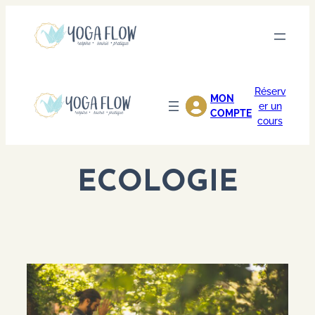
Aller
au
contenu
Réserv
MON
er un
COMPTE
cours
ECOLOGIE