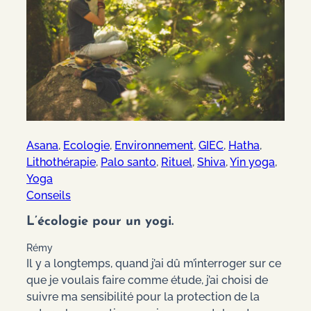
Asana
, 
Ecologie
, 
Environnement
, 
GIEC
, 
Hatha
, 
Lithothérapie
, 
Palo santo
, 
Rituel
, 
Shiva
, 
Yin yoga
, 
Yoga
Conseils
L’écologie pour un yogi.
Rémy
Il y a longtemps, quand j’ai dû m’interroger sur ce
que je voulais faire comme étude, j’ai choisi de
suivre ma sensibilité pour la protection de la