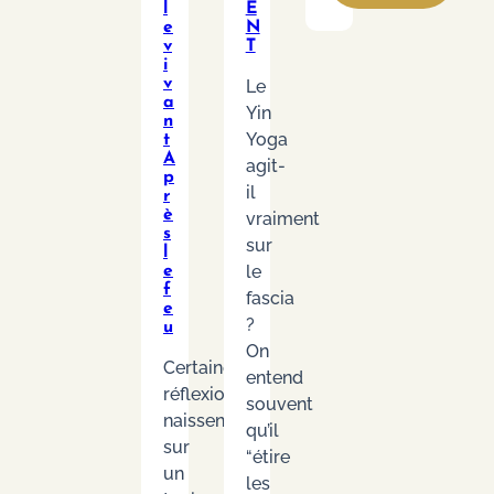
GESTION
l
E
e
N
DU
v
T
STRESS
i
v
Le
a
Yin
n
Yoga
t
A
agit-
p
il
r
è
vraiment
s
sur
l
le
e
f
fascia
e
?
u
On
Certaines
entend
réflexions
souvent
naissent
qu’il
sur
“étire
un
les