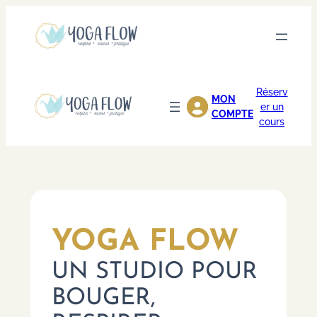
Aller
au
contenu
Réserv
MON
er un
COMPTE
cours
YOGA FLOW
UN STUDIO POUR
BOUGER,