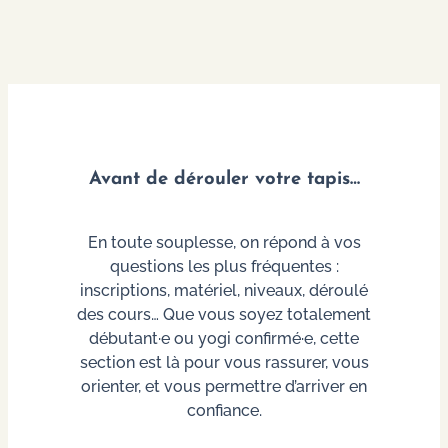
:
RÉFLEXION
SUR
LE
CHANGEMENT
CLIMATIQUE
ET
LE
VIVANT
APRÈS
Avant de dérouler votre tapis…
LE
FEU
En toute souplesse, on répond à vos
questions les plus fréquentes :
inscriptions, matériel, niveaux, déroulé
des cours… Que vous soyez totalement
débutant·e ou yogi confirmé·e, cette
section est là pour vous rassurer, vous
orienter, et vous permettre d’arriver en
confiance.