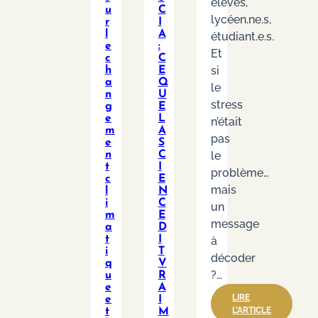
élèves,
u
C
lycéen.ne.s,
r
I
l
A
étudiant.e.s.
e
:
Et
c
C
si
h
E
a
Q
le
n
U
stress
g
E
e
L
n’était
m
A
pas
e
S
n
C
le
t
I
problème…
c
E
mais
l
N
i
C
un
m
E
message
a
D
t
I
à
i
T
décoder
q
V
?…
u
R
e
A
LIRE
e
I
:
L’ARTICLE
t
M