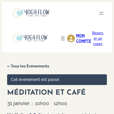
Réserv
MON
er un
COMPTE
cours
« Tous les Évènements
Cet évènement est passé.
MÉDITATION ET CAFÉ
31 janvier
10h00
12h00
@
–