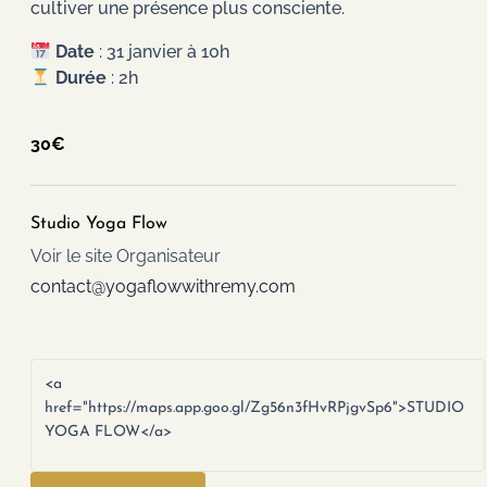
cultiver une présence plus consciente.
Date
: 31 janvier à 10h
Durée
: 2h
30€
Studio Yoga Flow
Voir le site Organisateur
contact@yogaflowwithremy.com
<a
href="https://maps.app.goo.gl/Zg56n3fHvRPjgvSp6">STUDIO
YOGA FLOW</a>